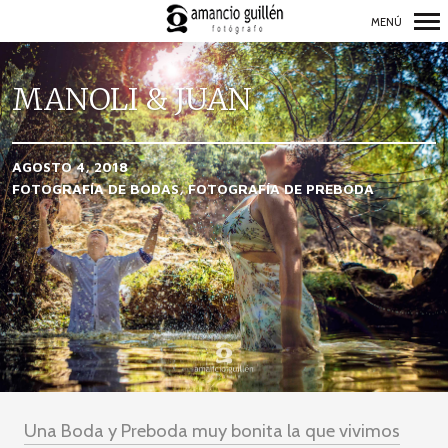
MENÚ
Navegación
Primaria
MANOLI & JUAN
AGOSTO 4, 2018
FOTOGRAFÍA DE BODAS
FOTOGRAFÍA DE PREBODA
Una Boda y Preboda muy bonita la que vivimos